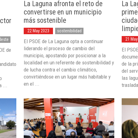
La Laguna afronta el reto de
La La
convertirse en un municipio
prime
más sostenible
ciuda
ector
limpi
22 May 2023
sostenibilidad
21 May
deste
El PSOE de La Laguna opta a continuar
liderando el proceso de cambio del
El PSOE
SOE de
municipio, apostando por posicionar a la
documen
localidad en un referente de sostenibilidad y
de la pr
candidato
de lucha contra el cambio climático,
del serv
convirtiéndose en un lugar más habitable y
las lag
o
en el ...
traslada
 ...