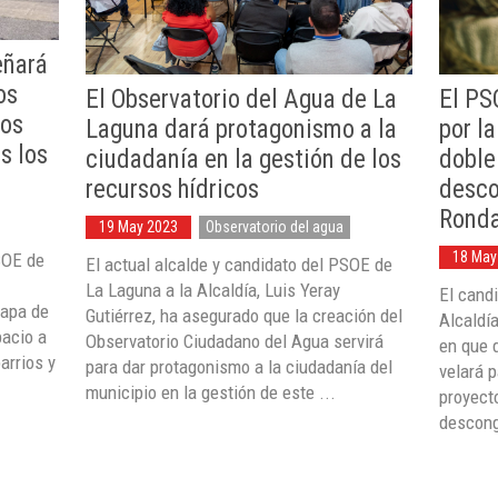
eñará
os
El Observatorio del Agua de La
El PS
los
Laguna dará protagonismo a la
por l
s los
ciudadanía en la gestión de los
doble
recursos hídricos
desco
Rond
19 May 2023
Observatorio del agua
18 May
SOE de
El actual alcalde y candidato del PSOE de
La Laguna a la Alcaldía, Luis Yeray
El cand
mapa de
Gutiérrez, ha asegurado que la creación del
Alcaldía
pacio a
Observatorio Ciudadano del Agua servirá
en que 
arrios y
para dar protagonismo a la ciudadanía del
velará p
municipio en la gestión de este ...
proyect
desconge