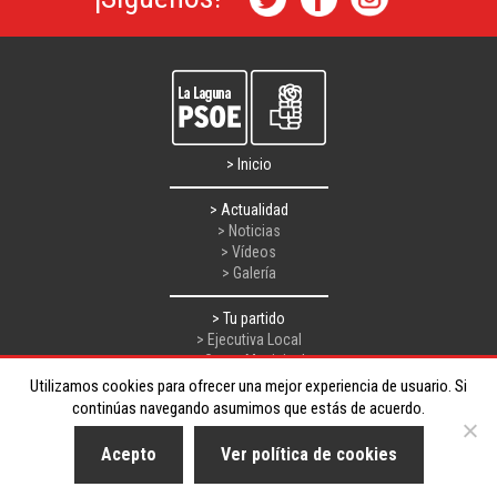
> Inicio
> Actualidad
> Noticias
> Vídeos
> Galería
> Tu partido
> Ejecutiva Local
> Grupo Municipal
Utilizamos cookies para ofrecer una mejor experiencia de usuario. Si
> Contacto
continúas navegando asumimos que estás de acuerdo.
Aviso Legal
Acepto
Ver política de cookies
L.O.P.D.