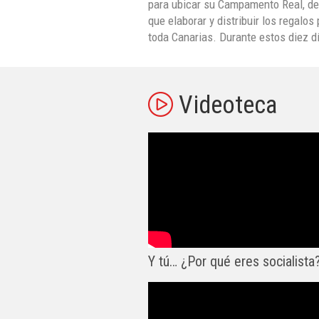
para ubicar su Campamento Real, de
que elaborar y distribuir los regalos
toda Canarias. Durante estos diez dí
Videoteca
Y tú… ¿Por qué eres socialista