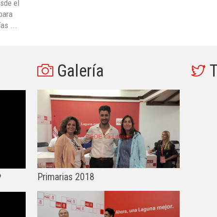
sde el
 para
as ...
Galería
T
Primarias 2018
?