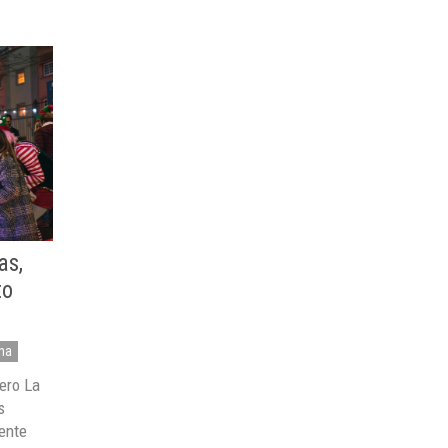
as,
to
una
nero La
s
ente