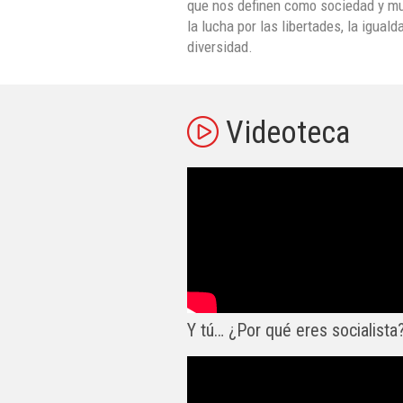
que nos definen como sociedad y mu
la lucha por las libertades, la iguald
diversidad.
Videoteca
Y tú… ¿Por qué eres socialista