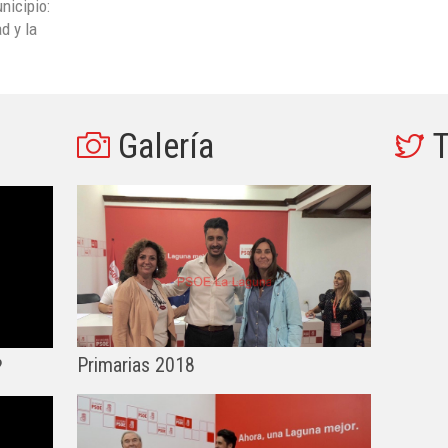
nicipio:
ad y la
Galería
T
Primarias 2018
?