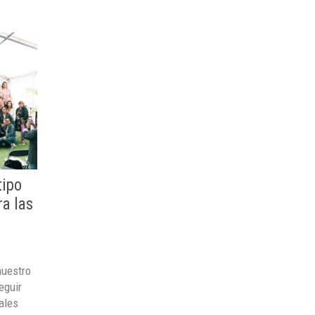
tipo
ra las
nuestro
eguir
ales