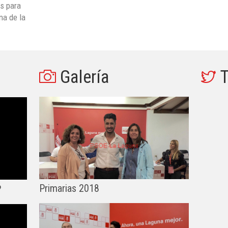
s para
na de la
Galería
T
Primarias 2018
?