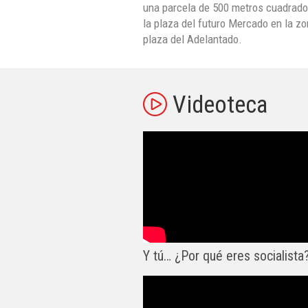
una parcela de 500 metros cuadrado
la plaza del futuro Mercado en la zo
plaza del Adelantado.
Videoteca
Y tú… ¿Por qué eres socialista