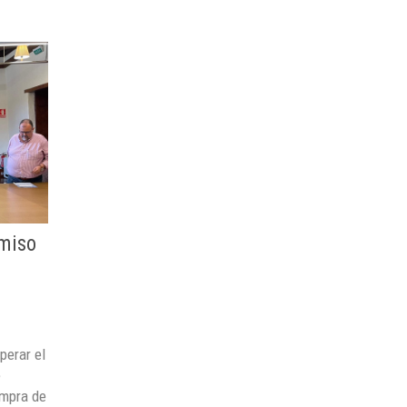
miso
perar el
e
ompra de