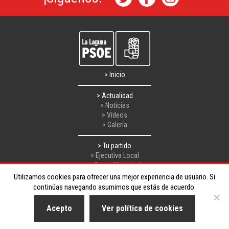
> Inicio
> Actualidad
> Noticias
> Vídeos
> Galería
> Tu partido
> Ejecutiva Local
> Grupo Municipal
Utilizamos cookies para ofrecer una mejor experiencia de usuario. Si
> Contacto
continúas navegando asumimos que estás de acuerdo.
Aviso Legal
Acepto
Ver política de cookies
L.O.P.D.